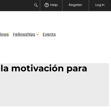
Help
Register
Log In
llows
Fellowships
Events
 la motivación para