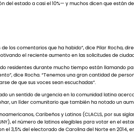
ón del estado a casi el 10%— y muchos dicen que están d
e los comentarios que ha habido”, dice Pilar Rocha, dire
otivando el reciente aumento en las solicitudes de ciudad
sido residentes durante mucho tiempo están llamando pa
to”, dice Rocha. “Tenemos una gran cantidad de persona
rarse de que sus voces sean escuchadas”.
do un sentido de urgencia en la comunidad latina acerca
ohar, un líder comunitario que también ha notado un aume
inoamericanos, Caribeños y Latinos (CLACLS, por sus sigla
UNY), el número de latinos elegibles para votar en el e
eron el 3,5% del electorado de Carolina del Norte en 2014,