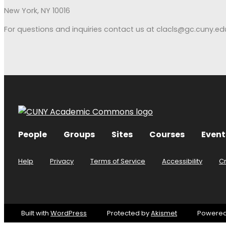
New York, NY 10016
For questions and inquiries contact us at clacls@gc.cuny.ed
People
Groups
Sites
Courses
Event
Help
Privacy
Terms of Service
Accessibility
C
Built with
WordPress
Protected by
Akismet
Powere