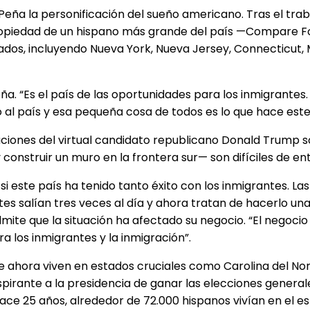
ña la personificación del sueño americano. Tras el traba
piedad de un hispano más grande del país —Compare Food
ados, incluyendo Nueva York, Nueva Jersey, Connecticut, 
Peña. “Es el país de las oportunidades para los inmigrante
 al país y esa pequeña cosa de todos es lo que hace este
laraciones del virtual candidato republicano Donald Trump
onstruir un muro en la frontera sur— son difíciles de en
 este país ha tenido tanto éxito con los inmigrantes. La
tes salían tres veces al día y ahora tratan de hacerlo un
dmite que la situación ha afectado su negocio. “El negoc
a los inmigrantes y la inmigración”.
 ahora viven en estados cruciales como Carolina del Nor
aspirante a la presidencia de ganar las elecciones general
Hace 25 años, alrededor de 72.000 hispanos vivían en el