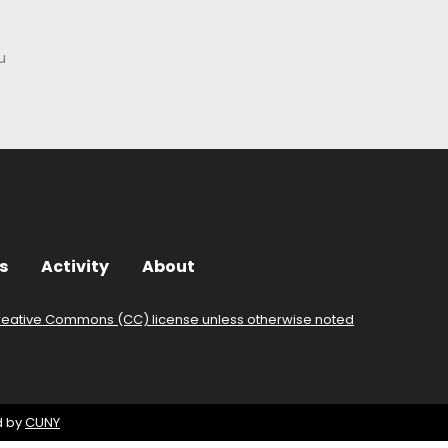
u
s
Activity
About
reative Commons (CC) license unless otherwise noted
d by
CUNY