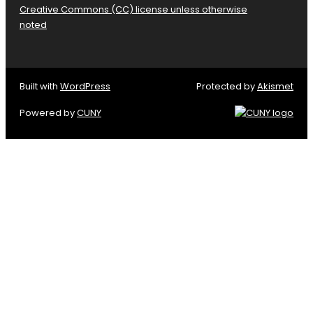
Creative Commons (CC) license unless otherwise
noted
Built with
WordPress
Protected by
Akismet
Powered by
CUNY