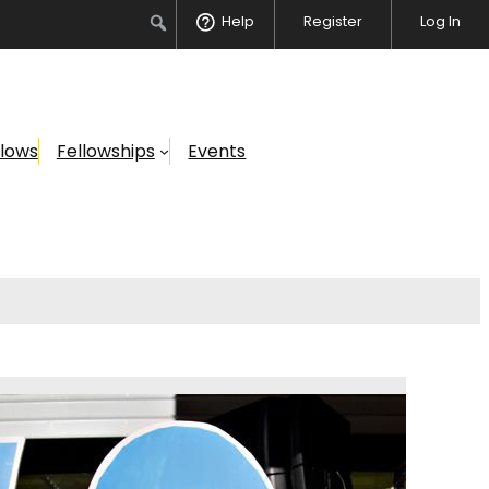
Search
Help
Register
Log In
llows
Fellowships
Events