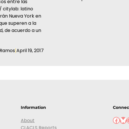
os entre las
 citylab: latino
arán Nueva York en
que superen a la
d, de acuerdo a un
|
 Ramos
April 19, 2017
Information
Connec
Facebook
Bluesky
Ins
About
CLACLS Reports