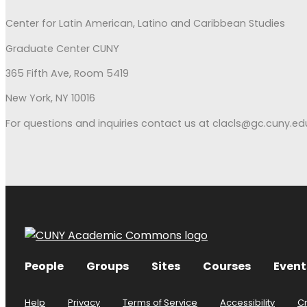
Center for Latin American, Latino and Caribbean Studies
Graduate Center CUNY
365 Fifth Ave, Room 5419
New York, NY 10016
For questions and inquiries contact us at clacls@gc.cuny.ed
People
Groups
Sites
Courses
Event
Help
Privacy
Terms of Service
Accessibility
C