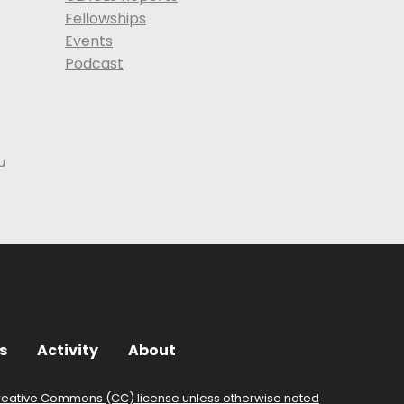
Fellowships
Events
Podcast
u
s
Activity
About
reative Commons (CC) license unless otherwise noted